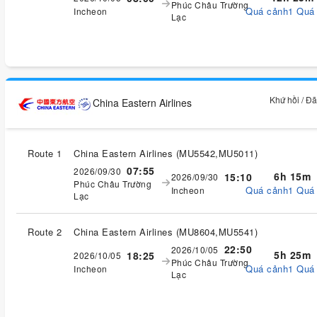
Phúc Châu Trường
Quá cảnh1 Quá
Incheon
Lạc
Khứ hồi / Đ
China Eastern Airlines
Route 1
China Eastern Airlines
(
MU5542,MU5011
)
07:55
2026/09/30
6h 15m
15:10
2026/09/30
Phúc Châu Trường
Quá cảnh1 Quá
Incheon
Lạc
Route 2
China Eastern Airlines
(
MU8604,MU5541
)
22:50
2026/10/05
5h 25m
18:25
2026/10/05
Phúc Châu Trường
Quá cảnh1 Quá
Incheon
Lạc