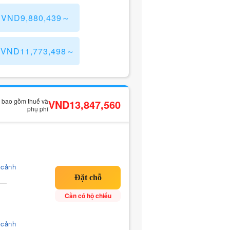
) VND9,880,439～
) VND11,773,498～
ã bao gồm thuế và
VND13,847,560
phụ phí
 cảnh
Cần có hộ chiếu
 cảnh