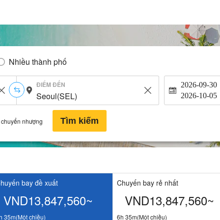
Nhiều thành phố
ĐIỂM ĐẾN
2026-09-30
2026-10-05
Tìm kiếm
 chuyển nhượng
huyến bay đề xuất
Chuyến bay rẻ nhất
VND13,847,560~
VND13,847,560~
h 35m(Một chiều)
6h 35m(Một chiều)