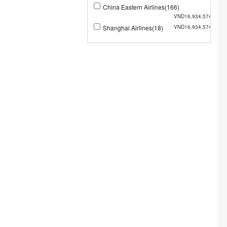
China Eastern Airlines(166)
VND16,934,574
Shanghai Airlines(18)
VND16,934,574