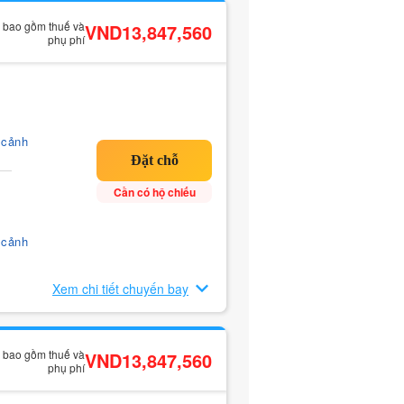
ã bao gồm thuế và
VND13,847,560
phụ phí
 cảnh
Cần có hộ chiếu
 cảnh
Xem chi tiết chuyến bay
ã bao gồm thuế và
VND13,847,560
phụ phí