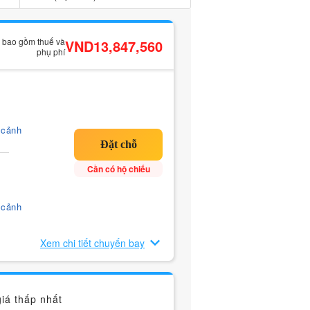
ã bao gồm thuế và
VND13,847,560
phụ phí
 cảnh
Cần có hộ chiếu
 cảnh
Xem chi tiết chuyến bay
iá thấp nhất