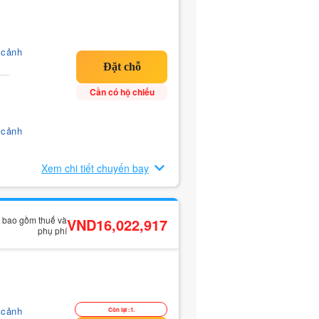
 cảnh
Cần có hộ chiếu
 cảnh
Xem chi tiết chuyến bay
ã bao gồm thuế và
VND16,022,917
phụ phí
 cảnh
Còn lại :1.