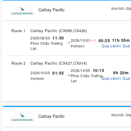
Khứ hồi / Đ
Cathay Pacific
Route 1
Cathay Pacific
(
CX995,CX426
)
11:30
2026/09/30
11h 55m
00:25
2026/10/01
(+1)
Phúc Châu Trường
Quá cảnh1 Quá
Incheon
Lạc
Route 2
Cathay Pacific
(
CX427,CX914
)
10:15
2026/10/05
9h 20m
01:55
2026/10/05
Phúc Châu Trường
Quá cảnh1 Quá
Incheon
Lạc
Khứ hồi / Đ
Cathay Pacific