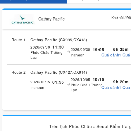
Khứ hồi / Đ
Cathay Pacific
Route 1
Cathay Pacific
(
CX995,CX418
)
11:30
2026/09/30
6h 35m
19:05
2026/09/30
Phúc Châu Trường
Quá cảnh1 Quá
Incheon
Lạc
Route 2
Cathay Pacific
(
CX427,CX914
)
10:15
2026/10/05
9h 20m
01:55
2026/10/05
Phúc Châu Trường
Quá cảnh1 Quá
Incheon
Lạc
Trên lịch Phúc Châu⇔Seoul Kiểm tra g