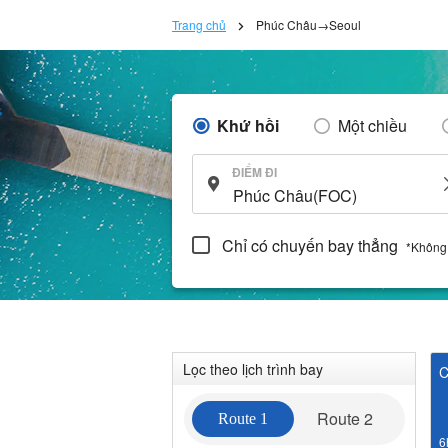
Trang chủ
Phúc Châu→Seoul
Khứ hồi
Một chiều
ĐIỂM ĐI
Chỉ có chuyến bay thẳng
*Không
Lọc theo lịch trình bay
C
Route 2
Route 1
6