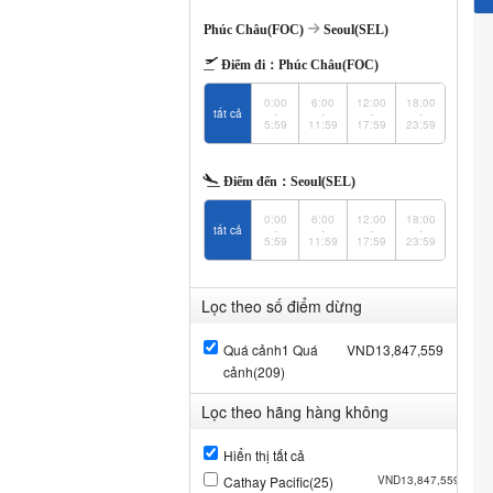
Phúc Châu(FOC)
Seoul(SEL)
Điểm đi：
Phúc Châu(FOC)
0:00
6:00
12:00
18:00
tất cả
-
-
-
-
5:59
11:59
17:59
23:59
Điểm đến：
Seoul(SEL)
0:00
6:00
12:00
18:00
tất cả
-
-
-
-
5:59
11:59
17:59
23:59
Lọc theo số điểm dừng
Quá cảnh1 Quá
VND13,847,559
cảnh(209)
Lọc theo hãng hàng không
Hiển thị tất cả
Cathay Pacific(25)
VND13,847,559