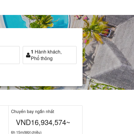
1
Hành khách,
Phổ thông
Chuyến bay ngắn nhất
VND16,934,574~
6h 15m(Một chiều)