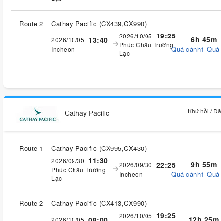
Route 2
Cathay Pacific
(
CX439,CX990
)
19:25
2026/10/05
6h 45m
13:40
2026/10/05
Phúc Châu Trường
Quá cảnh1 Quá
Incheon
Lạc
Khứ hồi / Đ
Cathay Pacific
Route 1
Cathay Pacific
(
CX995,CX430
)
11:30
2026/09/30
9h 55m
22:25
2026/09/30
Phúc Châu Trường
Quá cảnh1 Quá
Incheon
Lạc
Route 2
Cathay Pacific
(
CX413,CX990
)
19:25
2026/10/05
12h 25m
08:00
2026/10/05