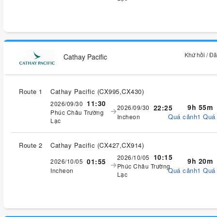
Khứ hồi / Đ
Cathay Pacific
Route 1
Cathay Pacific
(
CX995,CX430
)
11:30
2026/09/30
9h 55m
22:25
2026/09/30
Phúc Châu Trường
Quá cảnh1 Quá
Incheon
Lạc
Route 2
Cathay Pacific
(
CX427,CX914
)
10:15
2026/10/05
9h 20m
01:55
2026/10/05
Phúc Châu Trường
Quá cảnh1 Quá
Incheon
Lạc