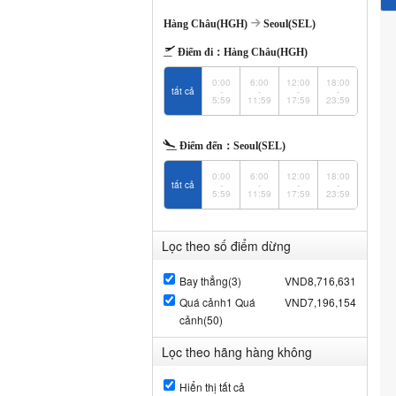
Hàng Châu(HGH)
Seoul(SEL)
Điểm đi：
Hàng Châu(HGH)
0:00
6:00
12:00
18:00
tất cả
-
-
-
-
5:59
11:59
17:59
23:59
Điểm đến：
Seoul(SEL)
0:00
6:00
12:00
18:00
tất cả
-
-
-
-
5:59
11:59
17:59
23:59
Lọc theo số điểm dừng
Bay thẳng(3)
VND8,716,631
Quá cảnh1 Quá
VND7,196,154
cảnh(50)
Lọc theo hãng hàng không
Hiển thị tất cả