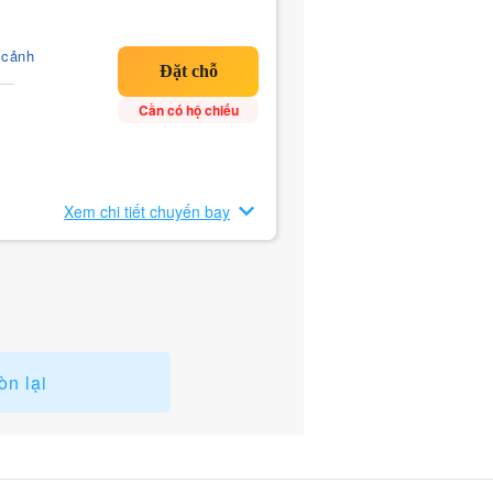
 cảnh
Cần có hộ chiếu
Xem chi tiết chuyến bay
òn lại