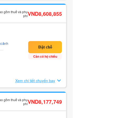
bao gồm thuế và phụ
VND8,608,855
phí
 cảnh
Cần có hộ chiếu
Xem chi tiết chuyến bay
bao gồm thuế và phụ
VND8,177,749
phí