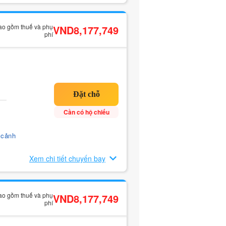
bao gồm thuế và phụ
VND8,177,749
phí
Cần có hộ chiếu
 cảnh
Xem chi tiết chuyến bay
bao gồm thuế và phụ
VND8,177,749
phí