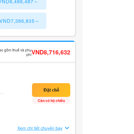
 VND6,486,487～
 VND7,386,835～
bao gồm thuế và phụ
VND8,716,632
phí
Cần có hộ chiếu
Xem chi tiết chuyến bay