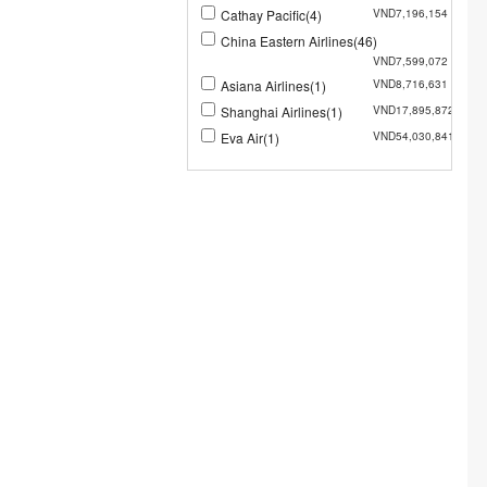
Cathay Pacific(4)
VND7,196,154
China Eastern Airlines(46)
VND7,599,072
Asiana Airlines(1)
VND8,716,631
Shanghai Airlines(1)
VND17,895,872
Eva Air(1)
VND54,030,841