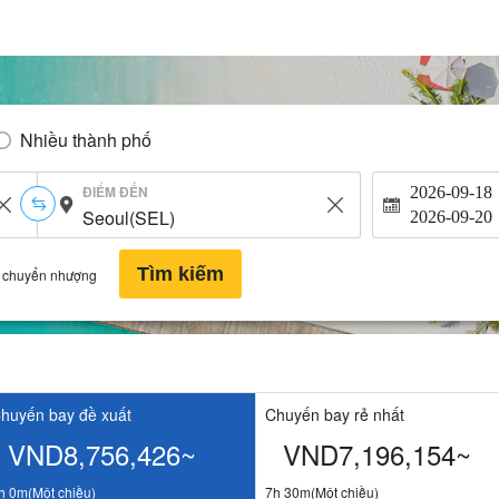
Nhiều thành phố
ĐIỂM ĐẾN
2026-09-18
2026-09-20
Tìm kiếm
 chuyển nhượng
huyến bay đề xuất
Chuyến bay rẻ nhất
VND8,756,426~
VND7,196,154~
h 0m(Một chiều)
7h 30m(Một chiều)