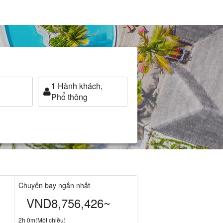
1
Hành khách,
Phổ thông
Chuyến bay ngắn nhất
VND8,756,426~
2h 0m(Một chiều)