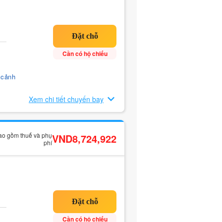
Cần có hộ chiếu
 cảnh
Xem chi tiết chuyến bay
bao gồm thuế và phụ
VND8,724,922
phí
Cần có hộ chiếu