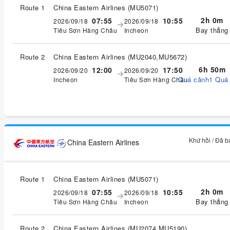
Route 1
China Eastern Airlines
(
MU5071
)
2h 0m
07:55
10:55
2026/09/18
2026/09/18
Bay thẳng
Tiêu Sơn Hàng Châu
Incheon
Route 2
China Eastern Airlines
(
MU2040,MU5672
)
6h 50m
12:00
17:50
2026/09/20
2026/09/20
Quá cảnh1 Quá
Incheon
Tiêu Sơn Hàng Châu
Khứ hồi / Đã 
China Eastern Airlines
Route 1
China Eastern Airlines
(
MU5071
)
2h 0m
07:55
10:55
2026/09/18
2026/09/18
Bay thẳng
Tiêu Sơn Hàng Châu
Incheon
Route 2
China Eastern Airlines
(
MU2074,MU5190
)