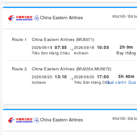
Khứ hồi / Đã 
China Eastern Airlines
Route 1
China Eastern Airlines
(
MU5071
)
2h 0m
07:55
10:55
2026/09/18
2026/09/18
Bay thẳng
Tiêu Sơn Hàng Châu
Incheon
Route 2
China Eastern Airlines
(
MU2034,MU5672
)
5h 40m
13:10
17:50
2026/09/20
2026/09/20
Quá cảnh1 Quá
Incheon
Tiêu Sơn Hàng Châu
Khứ hồi / Đã 
China Eastern Airlines