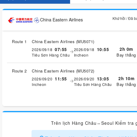
Khứ hồi / Đã 
China Eastern Airlines
Route 1
China Eastern Airlines
(
MU5071
)
2h 0m
07:55
10:55
2026/09/18
2026/09/18
Bay thẳng
Tiêu Sơn Hàng Châu
Incheon
Route 2
China Eastern Airlines
(
MU5072
)
2h 10m
11:55
13:05
2026/09/20
2026/09/20
Bay thẳng
Incheon
Tiêu Sơn Hàng Châu
Trên lịch Hàng Châu⇔Seoul Kiểm tra g