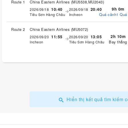
Route 1
China Eastern Airlines
(
MU5538,MU2043
)
9h 0m
10:40
20:40
2026/09/18
2026/09/18
Quá cảnh1 Quá
Tiêu Sơn Hàng Châu
Incheon
Route 2
China Eastern Airlines
(
MU5072
)
2h 10m
11:55
13:05
2026/09/20
2026/09/20
Bay thẳng
Incheon
Tiêu Sơn Hàng Châu
Hiển thị kết quả tìm kiếm c