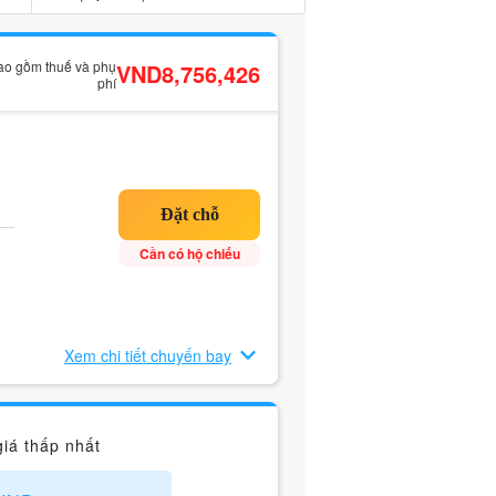
bao gồm thuế và phụ
VND8,756,426
phí
Cần có hộ chiếu
Xem chi tiết chuyến bay
iá thấp nhất