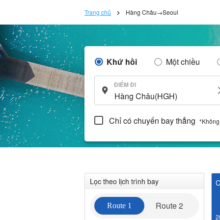
Trang chủ
Hàng Châu→Seoul
Khứ hồi
Một chiều
ĐIỂM ĐI
Chỉ có chuyến bay thẳng
*Không
Lọc theo lịch trình bay
C
Route 2
Route 1
2